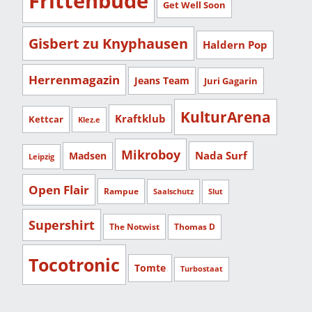
Frittenbude
Get Well Soon
Gisbert zu Knyphausen
Haldern Pop
Herrenmagazin
Jeans Team
Juri Gagarin
KulturArena
Kraftklub
Kettcar
Klez.e
Mikroboy
Nada Surf
Madsen
Leipzig
Open Flair
Rampue
Saalschutz
Slut
Supershirt
The Notwist
Thomas D
Tocotronic
Tomte
Turbostaat