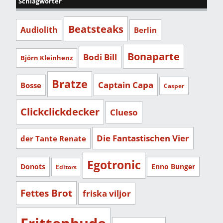
Schlagwörter
Beatsteaks
Audiolith
Berlin
Bonaparte
Bodi Bill
Björn Kleinhenz
Bratze
Captain Capa
Bosse
Casper
Clickclickdecker
Clueso
Die Fantastischen Vier
der Tante Renate
Egotronic
Donots
Enno Bunger
Editors
Fettes Brot
friska viljor