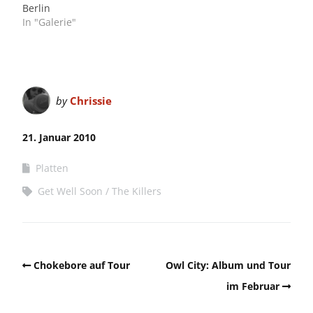
Berlin
In "Galerie"
by
Chrissie
21. Januar 2010
Platten
Get Well Soon
The Killers
Chokebore auf Tour
Owl City: Album und Tour
im Februar