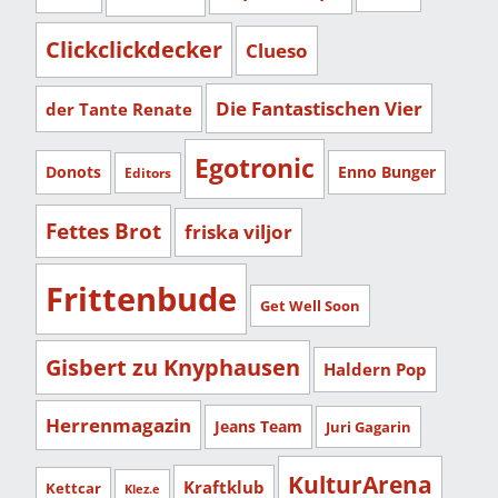
Clickclickdecker
Clueso
Die Fantastischen Vier
der Tante Renate
Egotronic
Donots
Enno Bunger
Editors
Fettes Brot
friska viljor
Frittenbude
Get Well Soon
Gisbert zu Knyphausen
Haldern Pop
Herrenmagazin
Jeans Team
Juri Gagarin
KulturArena
Kraftklub
Kettcar
Klez.e