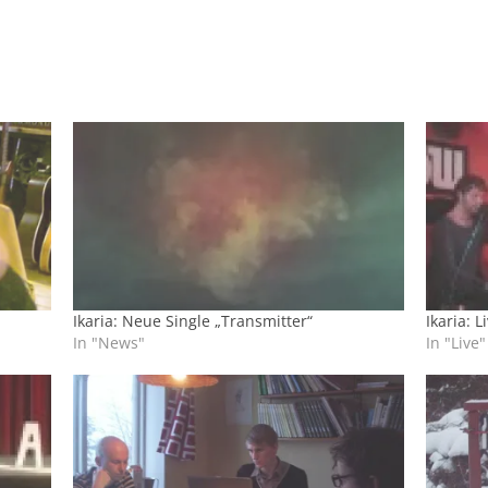
Ikaria: Neue Single „Transmitter“
Ikaria: 
In "News"
In "Live"