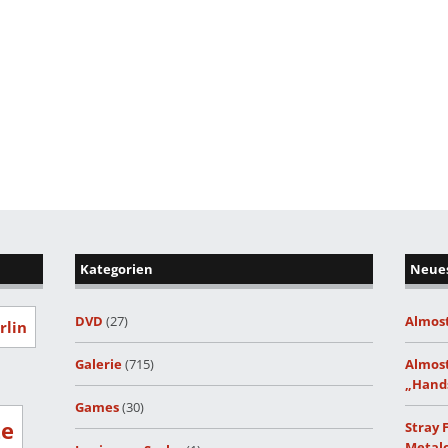
Kategorien
Neues
DVD
(27)
Almost
rlin
Galerie
(715)
Almost
„Hand
Games
(30)
ze
Stray 
Metalc