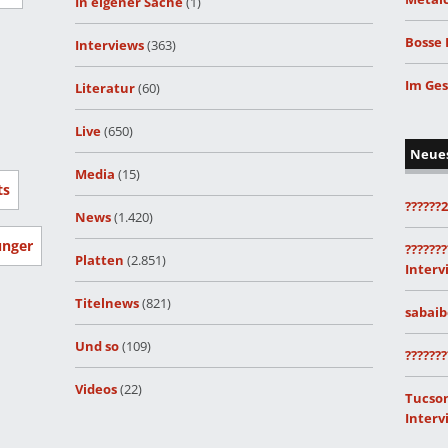
In eigener Sache
(1)
Bosse 
Interviews
(363)
Im Ges
Literatur
(60)
Live
(650)
Neue
Media
(15)
ts
??????
News
(1.420)
unger
???????
Platten
(2.851)
Interv
Titelnews
(821)
sabaib
Und so
(109)
???????
Videos
(22)
Tucson
Interv