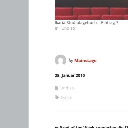
Ikaria Studiotagebuch – Eintrag 7
In "Und so"
by
Mainstage
25. Januar 2010
Und so
Ikaria
Band of the Week supporten die S