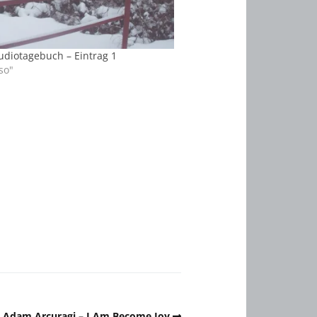
tudiotagebuch – Eintrag 1
so"
Adam Arcuragi – I Am Become Joy