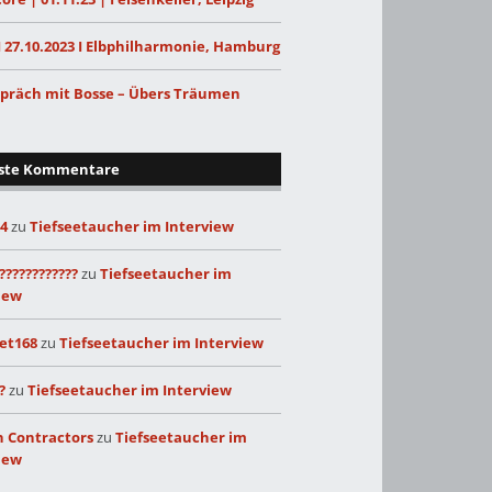
I 27.10.2023 I Elbphilharmonie, Hamburg
präch mit Bosse – Übers Träumen
ste Kommentare
24
zu
Tiefseetaucher im Interview
????????????
zu
Tiefseetaucher im
iew
et168
zu
Tiefseetaucher im Interview
?
zu
Tiefseetaucher im Interview
 Contractors
zu
Tiefseetaucher im
iew