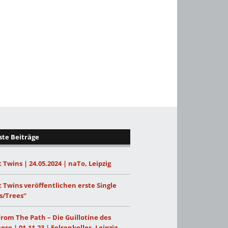
te Beiträge
 Twins | 24.05.2024 | naTo, Leipzig
 Twins veröffentlichen erste Single
s/Trees“
From The Path – Die Guillotine des
ore | 01.11.23 | Felsenkeller, Leipzig