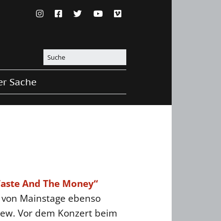
er Sache
Taste And The Money“
r von Mainstage ebenso
view. Vor dem Konzert beim