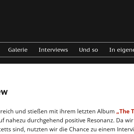
Galerie
Interviews
Und so
In eigen
ew
eich und stießen mit ihrem letzten Album
„The 
uf nahezu durchgehend positive Resonanz. Da wi
etts sind, nutzten wir die Chance zu einem Inter