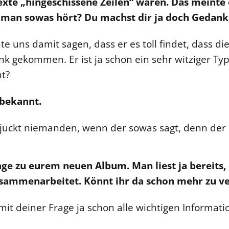
exte „hingeschissene Zeilen“ wären. Das meinte 
man sowas hört? Du machst dir ja doch Gedanke
e uns damit sagen, dass er es toll findet, dass di
k gekommen. Er ist ja schon ein sehr witziger Typ
nt?
 bekannt.
 juckt niemanden, wenn der sowas sagt, denn der i
ge zu eurem neuen Album. Man liest ja bereits, 
usammenarbeitet. Könnt ihr da schon mehr zu v
 mit deiner Frage ja schon alle wichtigen Inform