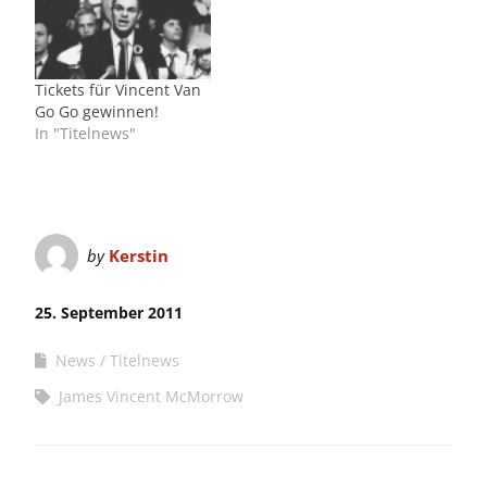
Tickets für Vincent Van
Go Go gewinnen!
In "Titelnews"
by
Kerstin
25. September 2011
News
Titelnews
James Vincent McMorrow