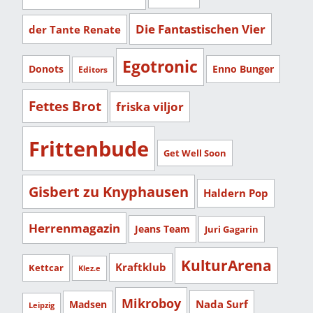
Die Fantastischen Vier
der Tante Renate
Egotronic
Donots
Enno Bunger
Editors
Fettes Brot
friska viljor
Frittenbude
Get Well Soon
Gisbert zu Knyphausen
Haldern Pop
Herrenmagazin
Jeans Team
Juri Gagarin
KulturArena
Kraftklub
Kettcar
Klez.e
Mikroboy
Nada Surf
Madsen
Leipzig