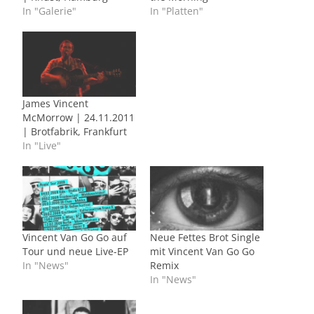
In "Galerie"
In "Platten"
James Vincent
McMorrow | 24.11.2011
| Brotfabrik, Frankfurt
In "Live"
Vincent Van Go Go auf
Neue Fettes Brot Single
Tour und neue Live-EP
mit Vincent Van Go Go
In "News"
Remix
In "News"