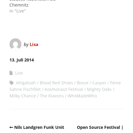
Chemnitz
In "Live"
by
Lisa
13. Juli 2014
Live
Alligatoah
Blood Red Shoes
Bosse
Casper
Feine
Sahne Fischfilet
Kosmonaut Festival
Mighty Oaks
Milky Chance
The Klaxons
WhoMadeWho
Nils Landgren Funk Unit
Open Source Festival |