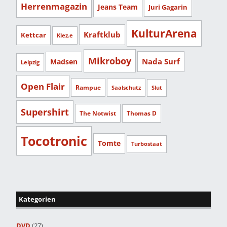
Herrenmagazin
Jeans Team
Juri Gagarin
KulturArena
Kraftklub
Kettcar
Klez.e
Mikroboy
Nada Surf
Madsen
Leipzig
Open Flair
Rampue
Saalschutz
Slut
Supershirt
The Notwist
Thomas D
Tocotronic
Tomte
Turbostaat
Kategorien
DVD
(27)