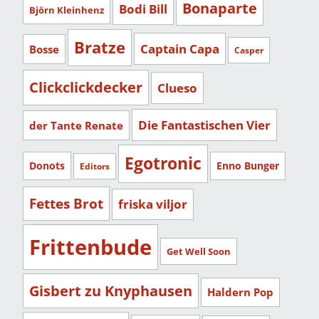
Bonaparte
Bodi Bill
Björn Kleinhenz
Bratze
Captain Capa
Bosse
Casper
Clickclickdecker
Clueso
Die Fantastischen Vier
der Tante Renate
Egotronic
Donots
Enno Bunger
Editors
Fettes Brot
friska viljor
Frittenbude
Get Well Soon
Gisbert zu Knyphausen
Haldern Pop