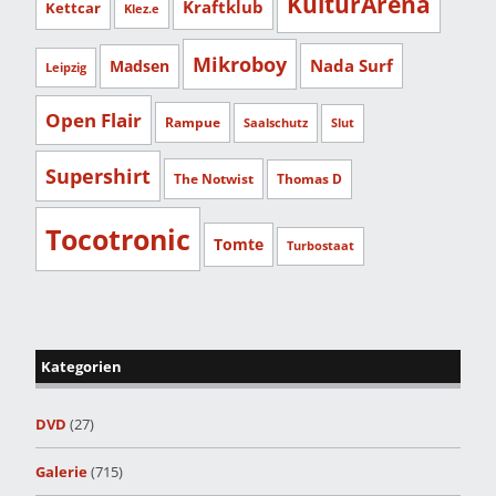
KulturArena
Kraftklub
Kettcar
Klez.e
Mikroboy
Nada Surf
Madsen
Leipzig
Open Flair
Rampue
Saalschutz
Slut
Supershirt
The Notwist
Thomas D
Tocotronic
Tomte
Turbostaat
Kategorien
DVD
(27)
Galerie
(715)