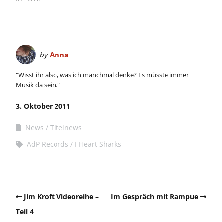
by
Anna
"Wisst ihr also, was ich manchmal denke? Es müsste immer
Musik da sein."
3. Oktober 2011
News
Titelnews
AdP Records
I Heart Sharks
Jim Kroft Videoreihe –
Im Gespräch mit Rampue
Teil 4