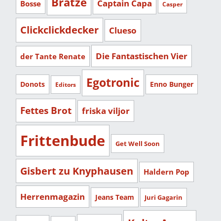
Bratze
Captain Capa
Bosse
Casper
Clickclickdecker
Clueso
Die Fantastischen Vier
der Tante Renate
Egotronic
Donots
Enno Bunger
Editors
Fettes Brot
friska viljor
Frittenbude
Get Well Soon
Gisbert zu Knyphausen
Haldern Pop
Herrenmagazin
Jeans Team
Juri Gagarin