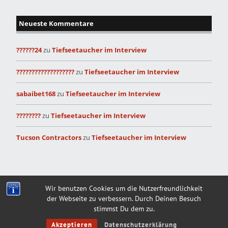
Neueste Kommentare
??????24
zu
Tiefseetaucher im Interview
???????????????????
zu
Tiefseetaucher im Interview
sabaibet168
zu
Tiefseetaucher im Interview
????????
zu
Tiefseetaucher im Interview
Tucson Contractors
zu
Tiefseetaucher im Interview
Built with
Make
. Your friendly WordPress page builder theme.
Wir benutzen Cookies um die Nutzerfreundlichkeit
der Webseite zu verbessern. Durch Deinen Besuch
stimmst Du dem zu.
Akzeptieren
Datenschutzerklärung