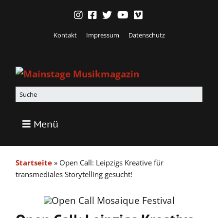
Kontakt
Impressum
Datenschutz
Menü
Startseite
»
Open Call: Leipzigs Kreative für
transmediales Storytelling gesucht!