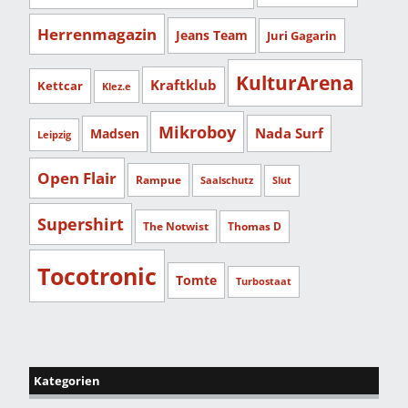
Herrenmagazin
Jeans Team
Juri Gagarin
KulturArena
Kraftklub
Kettcar
Klez.e
Mikroboy
Nada Surf
Madsen
Leipzig
Open Flair
Rampue
Saalschutz
Slut
Supershirt
The Notwist
Thomas D
Tocotronic
Tomte
Turbostaat
Kategorien