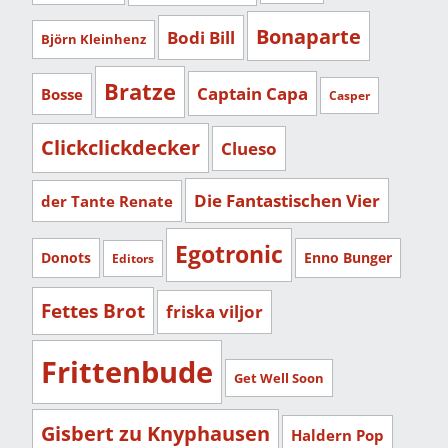
Bonaparte
Bodi Bill
Björn Kleinhenz
Bratze
Captain Capa
Bosse
Casper
Clickclickdecker
Clueso
Die Fantastischen Vier
der Tante Renate
Egotronic
Donots
Enno Bunger
Editors
Fettes Brot
friska viljor
Frittenbude
Get Well Soon
Gisbert zu Knyphausen
Haldern Pop