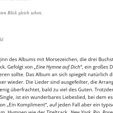
,
en Blick gleich sehen.
ld
nn des Albums mit Morsezeichen, die drei Buchst
ck. Gefolgt von
„Eine Hymne auf Dich“
, ein großes 
ieren sollte. Das Album an sich spiegelt natürlich 
er wieder. Die Lieder sind ausgefeilter, die Arra
wenig überfrachtet, bald zu viel des Guten. Trotzd
e Single, ist ein wunderbares Liebeslied, bei dem 
von „Ein Kompliment“, auf jeden Fall aber ein typi
um. Hymnen wie der Titeltrack
„New York, Rio, Ros