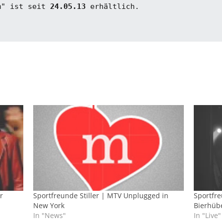
m" ist seit 
24.05.13
r
Sportfreunde Stiller | MTV Unplugged in
Sportfre
New York
Bierhübe
In "News"
In "Live"