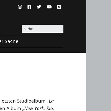
er Sache
 letzten Studioalbum
„La
uen Album
„New York, Rio,