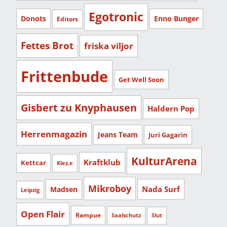
Egotronic
Donots
Enno Bunger
Editors
Fettes Brot
friska viljor
Frittenbude
Get Well Soon
Gisbert zu Knyphausen
Haldern Pop
Herrenmagazin
Jeans Team
Juri Gagarin
KulturArena
Kraftklub
Kettcar
Klez.e
Mikroboy
Nada Surf
Madsen
Leipzig
Open Flair
Rampue
Saalschutz
Slut