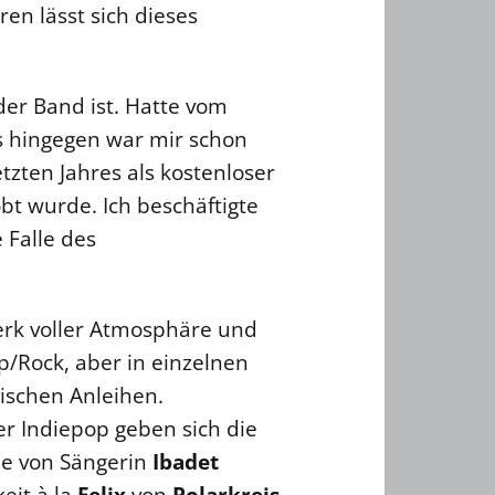
en lässt sich dieses
der Band ist. Hatte vom
s hingegen war mir schon
tzten Jahres als kostenloser
bt wurde. Ich beschäftigte
 Falle des
werk voller Atmosphäre und
p/Rock, aber in einzelnen
ischen Anleihen.
r Indiepop geben sich die
me von Sängerin
Ibadet
eit à la
Felix
von
Polarkreis