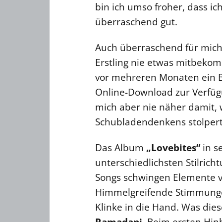
bin ich umso froher, dass i
überraschend gut.
Auch überraschend für mich
Erstling nie etwas mitbekom
vor mehreren Monaten ein B
Online-Download zur Verfügu
mich aber nie näher damit, w
Schubladendenkens stolpert
Das Album
„Lovebites“
in s
unterschiedlichsten Stilrich
Songs schwingen Elemente vo
Himmelgreifende Stimmungen
Klinke in die Hand. Was die
Ramadani
. Beim ersten Hin