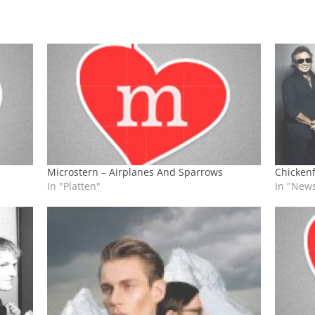
Microstern – Airplanes And Sparrows
Chickenf
In "Platten"
In "New