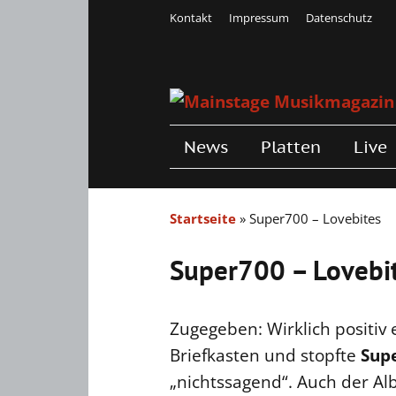
Kontakt
Impressum
Datenschutz
News
Platten
Live
Startseite
»
Super700 – Lovebites
Super700 – Lovebi
Zugegeben: Wirklich positiv 
Briefkasten und stopfte
Sup
„nichtssagend“. Auch der Al