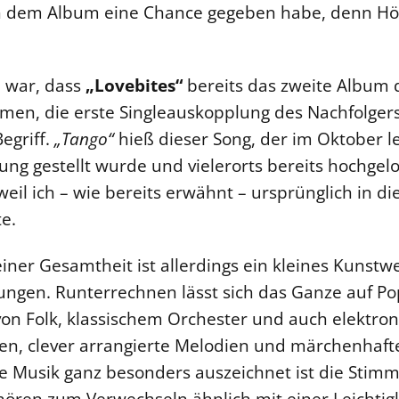
ch dem Album eine Chance gegeben habe, denn Hör
 war, dass
„Lovebites“
bereits das zweite Album 
men, die erste Singleauskopplung des Nachfolger
egriff.
„Tango“
hieß dieser Song, der im Oktober le
ng gestellt wurde und vielerorts bereits hochgelo
eil ich – wie bereits erwähnt – ursprünglich in die
e.
einer Gesamtheit ist allerdings ein kleines Kunst
tungen. Runterrechnen lässt sich das Ganze auf Po
n Folk, klassischem Orchester und auch elektron
, clever arrangierte Melodien und märchenhafte
se Musik ganz besonders auszeichnet ist die Stim
hören zum Verwechseln ähnlich mit einer Leichtigk