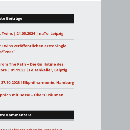
te Beiträge
 Twins | 24.05.2024 | naTo, Leipzig
 Twins veröffentlichen erste Single
s/Trees“
From The Path – Die Guillotine des
ore | 01.11.23 | Felsenkeller, Leipzig
I 27.10.2023 I Elbphilharmonie, Hamburg
präch mit Bosse – Übers Träumen
ste Kommentare
24
zu
Tiefseetaucher im Interview