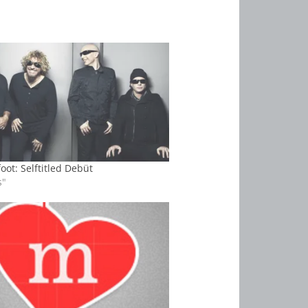
oot: Selftitled Debüt
s"