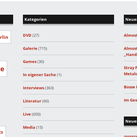
Kategorien
Neues
DVD
(27)
Almost
rlin
Galerie
(715)
Almost
„Hand
Games
(30)
ze
Stray 
Metalc
In eigener Sache
(1)
Bosse 
Interviews
(363)
Im Ges
Literatur
(60)
Live
(650)
Neue
Media
(15)
ts
??????