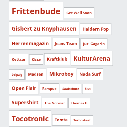
Frittenbude
Get Well Soon
Gisbert zu Knyphausen
Haldern Pop
Herrenmagazin
Jeans Team
Juri Gagarin
KulturArena
Kraftklub
Kettcar
Klez.e
Mikroboy
Nada Surf
Madsen
Leipzig
Open Flair
Rampue
Saalschutz
Slut
Supershirt
The Notwist
Thomas D
Tocotronic
Tomte
Turbostaat