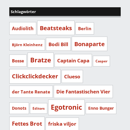
Schlagwörter
Beatsteaks
Audiolith
Berlin
Bonaparte
Bodi Bill
Björn Kleinhenz
Bratze
Captain Capa
Bosse
Casper
Clickclickdecker
Clueso
Die Fantastischen Vier
der Tante Renate
Egotronic
Donots
Enno Bunger
Editors
Fettes Brot
friska viljor