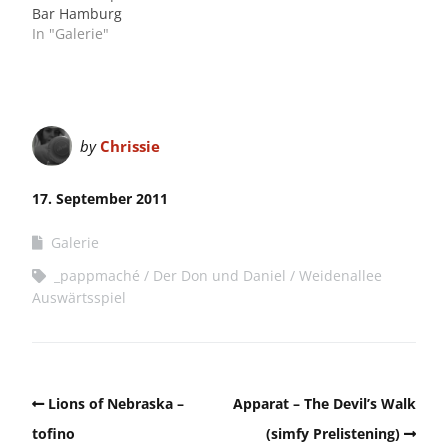
Bar Hamburg
In "Galerie"
by
Chrissie
17. September 2011
Galerie
_pappmaché
Der Don und Daniel
Weidenallee
Auswärtsspiel
Lions of Nebraska –
Apparat – The Devil’s Walk
tofino
(simfy Prelistening)