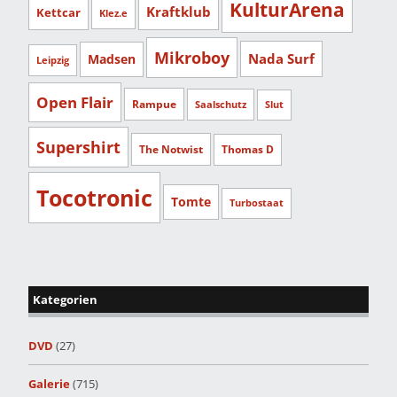
KulturArena
Kraftklub
Kettcar
Klez.e
Mikroboy
Nada Surf
Madsen
Leipzig
Open Flair
Rampue
Saalschutz
Slut
Supershirt
The Notwist
Thomas D
Tocotronic
Tomte
Turbostaat
Kategorien
DVD
(27)
Galerie
(715)