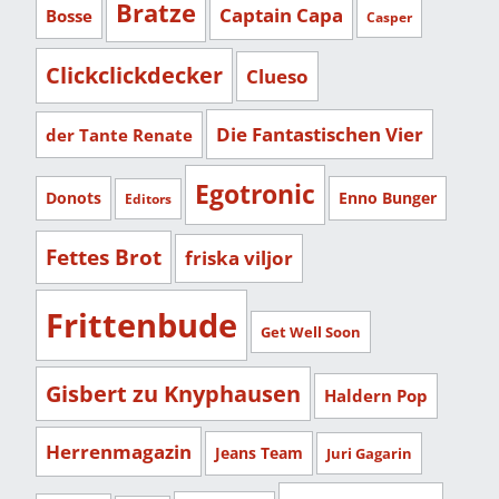
Bratze
Captain Capa
Bosse
Casper
Clickclickdecker
Clueso
Die Fantastischen Vier
der Tante Renate
Egotronic
Donots
Enno Bunger
Editors
Fettes Brot
friska viljor
Frittenbude
Get Well Soon
Gisbert zu Knyphausen
Haldern Pop
Herrenmagazin
Jeans Team
Juri Gagarin