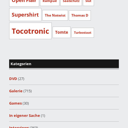
Open Flair
Rampue
Saalschutz
Slut
Supershirt
The Notwist
Thomas D
Tocotronic
Tomte
Turbostaat
Kategorien
DVD
(27)
Galerie
(715)
Games
(30)
In eigener Sache
(1)
Interviews
(363)