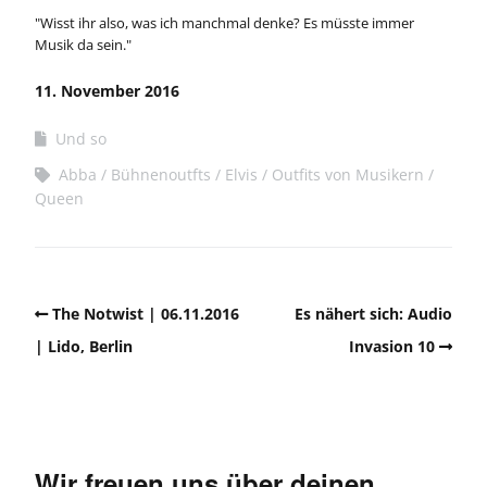
"Wisst ihr also, was ich manchmal denke? Es müsste immer
Musik da sein."
11. November 2016
Und so
Abba
Bühnenoutfts
Elvis
Outfits von Musikern
Queen
The Notwist | 06.11.2016
Es nähert sich: Audio
| Lido, Berlin
Invasion 10
Wir freuen uns über deinen