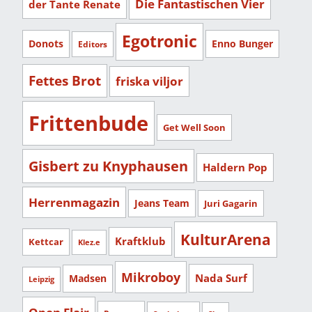
Die Fantastischen Vier
der Tante Renate
Egotronic
Donots
Enno Bunger
Editors
Fettes Brot
friska viljor
Frittenbude
Get Well Soon
Gisbert zu Knyphausen
Haldern Pop
Herrenmagazin
Jeans Team
Juri Gagarin
KulturArena
Kraftklub
Kettcar
Klez.e
Mikroboy
Nada Surf
Madsen
Leipzig