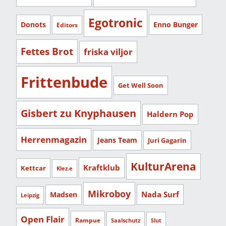
Egotronic
Donots
Enno Bunger
Editors
Fettes Brot
friska viljor
Frittenbude
Get Well Soon
Gisbert zu Knyphausen
Haldern Pop
Herrenmagazin
Jeans Team
Juri Gagarin
KulturArena
Kraftklub
Kettcar
Klez.e
Mikroboy
Nada Surf
Madsen
Leipzig
Open Flair
Rampue
Saalschutz
Slut