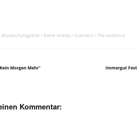
Musikschutzgebiet
Rome Asleep
Scanners
The Audience
’s Kein Morgen Mehr“
Immergut Festiv
deinen Kommentar: