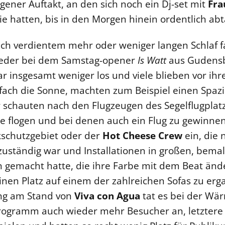
gener Auftakt, an den sich noch ein Dj-set mit
Fra
ie hatten, bis in den Morgen hinein ordentlich ab
ch verdientem mehr oder weniger langen Schlaf f
eder bei dem Samstag-opener
Is Watt
aus Gudensb
 insgesamt weniger los und viele blieben vor ihre
fach die Sonne, machten zum Beispiel einen Spaz
 schauten nach den Flugzeugen des Segelflugplat
 flogen und bei denen auch ein Flug zu gewinnen
ikschutzgebiet oder der
Hot Cheese Crew
ein, die 
zuständig war und Installationen in großen, bema
gemacht hatte, die ihre Farbe mit dem Beat än
inen Platz auf einem der zahlreichen Sofas zu erg
ung am Stand von
Viva con Agua
tat es bei der Wä
rogramm auch wieder mehr Besucher an, letztere 