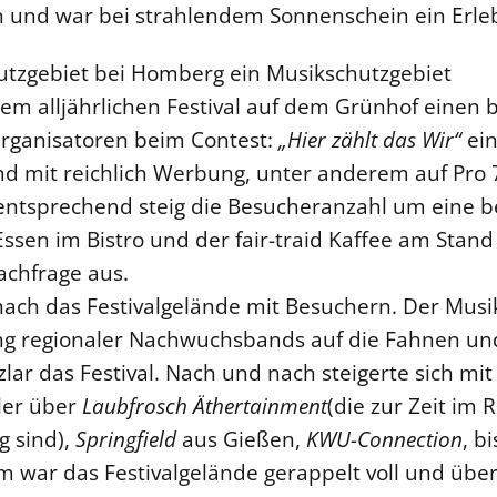
n und war bei strahlendem Sonnenschein ein Erle
utzgebiet bei Homberg ein Musikschutzgebiet
dem alljährlichen Festival auf dem Grünhof einen 
Organisatoren beim Contest:
„Hier zählt das Wir“
ein
d mit reichlich Werbung, unter anderem auf Pro 7 
tsprechend steig die Besucheranzahl um eine b
ssen im Bistro und der fair-traid Kaffee am Stan
achfrage aus.
 nach das Festivalgelände mit Besuchern. Der Musi
g regionaler Nachwuchsbands auf die Fahnen un
tzlar das Festival. Nach und nach steigerte sich mi
ler über
Laubfrosch Äthertainment
(die zur Zeit im
g sind),
Springfield
aus Gießen,
KWU-Connection
, b
em war das Festivalgelände gerappelt voll und übe