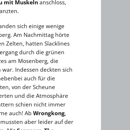
u mit Muskeln
anschloss,
tanzten.
anden sich einige wenige
erg. Am Nachmittag hörte
n Zelten, hatten Slacklines
iergang durch die grünen
zes am Mosenberg, die
 war. Indessen deckten sich
nebenbei auch für die
lten, von der Scheune
derten und die Atmosphäre
attern schien nicht immer
rme auch! Ab
Wrongkong
,
mussten aber leider auf der