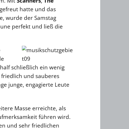
um. Mit
Scanners
,
The
t gefreut hatte und das
te, wurde der Samstag
une perfekt und ließ die
e
le
half schließlich ein wenig
n friedlich und sauberes
age junge, engagierte Leute
itere Masse erreichte, als
Aufmerksamkeit führen wird.
n und sehr friedlichen