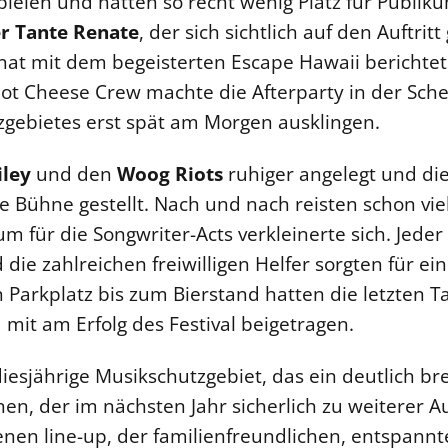
elen und hatten so recht wenig Platz für Publik
r Tante Renate
, der sich sichtlich auf den Auftrit
nat mit dem begeisterten Escape Hawaii berichte
Hot Cheese Crew machte die Afterparty in der Sche
zgebietes erst spät am Morgen ausklingen.
iley
und den
Woog Riots
ruhiger angelegt und di
e Bühne gestellt. Nach und nach reisten schon vie
 für die Songwriter-Acts verkleinerte sich. Jeder 
die zahlreichen freiwilligen Helfer sorgten für ei
n Parkplatz bis zum Bierstand hatten die letzten T
mit am Erfolg des Festival beigetragen.
diesjährige Musikschutzgebiet, das ein deutlich bre
nen, der im nächsten Jahr sicherlich zu weiterer 
n line-up, der familienfreundlichen, entspannte