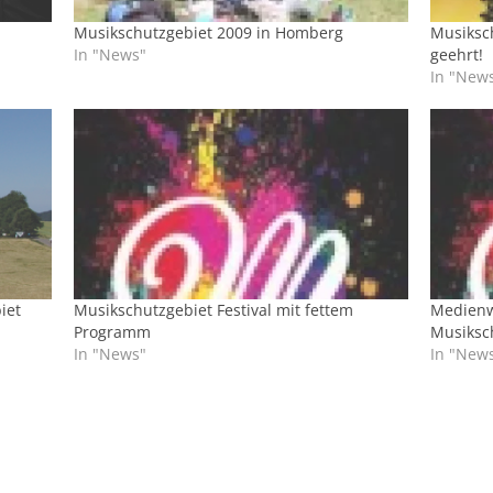
Musikschutzgebiet 2009 in Homberg
Musiksch
In "News"
geehrt!
In "New
iet
Musikschutzgebiet Festival mit fettem
Medienw
Programm
Musiksch
In "News"
In "New