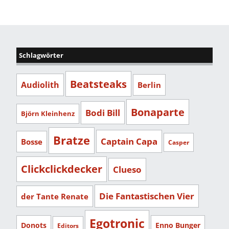
Schlagwörter
Beatsteaks
Audiolith
Berlin
Bonaparte
Bodi Bill
Björn Kleinhenz
Bratze
Captain Capa
Bosse
Casper
Clickclickdecker
Clueso
Die Fantastischen Vier
der Tante Renate
Egotronic
Donots
Enno Bunger
Editors