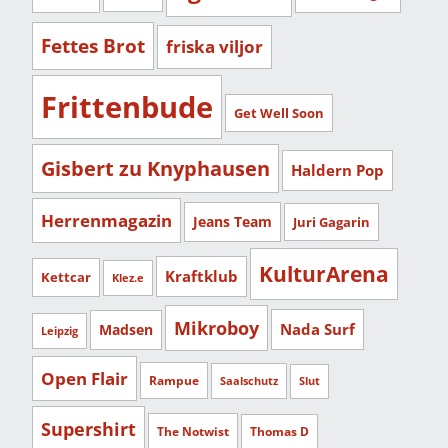
Fettes Brot
friska viljor
Frittenbude
Get Well Soon
Gisbert zu Knyphausen
Haldern Pop
Herrenmagazin
Jeans Team
Juri Gagarin
KulturArena
Kraftklub
Kettcar
Klez.e
Mikroboy
Nada Surf
Madsen
Leipzig
Open Flair
Rampue
Saalschutz
Slut
Supershirt
The Notwist
Thomas D