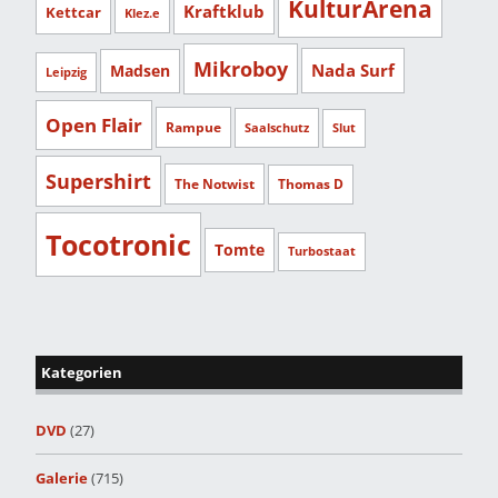
KulturArena
Kraftklub
Kettcar
Klez.e
Mikroboy
Nada Surf
Madsen
Leipzig
Open Flair
Rampue
Saalschutz
Slut
Supershirt
The Notwist
Thomas D
Tocotronic
Tomte
Turbostaat
Kategorien
DVD
(27)
Galerie
(715)