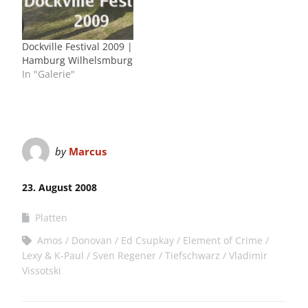
Dockville Festival 2009 |
Hamburg Wilhelsmburg
In "Galerie"
by
Marcus
23. August 2008
Platten
Amos
Donovan
Ed Csupkay
Element of Crime
Lexy & K-Paul
Sven Regener
Tiefschwarz
Vladimir
Vissotski