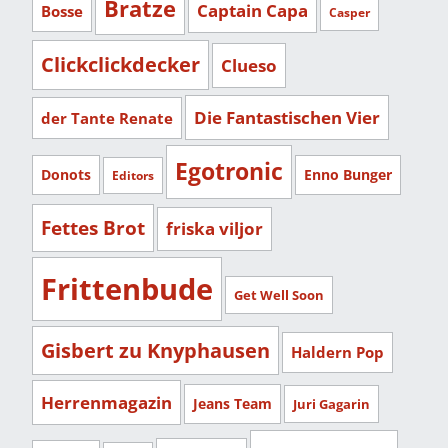
Bratze
Captain Capa
Bosse
Casper
Clickclickdecker
Clueso
Die Fantastischen Vier
der Tante Renate
Egotronic
Donots
Enno Bunger
Editors
Fettes Brot
friska viljor
Frittenbude
Get Well Soon
Gisbert zu Knyphausen
Haldern Pop
Herrenmagazin
Jeans Team
Juri Gagarin