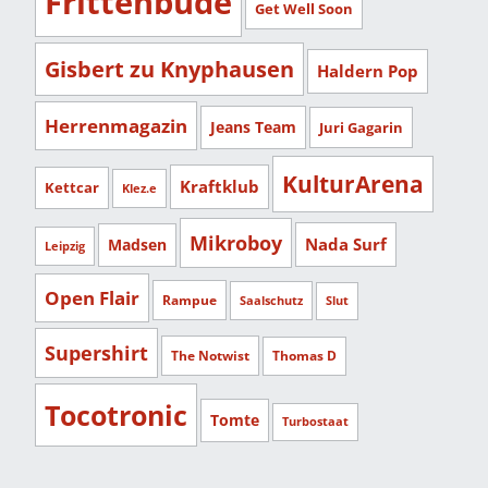
Frittenbude
Get Well Soon
Gisbert zu Knyphausen
Haldern Pop
Herrenmagazin
Jeans Team
Juri Gagarin
KulturArena
Kraftklub
Kettcar
Klez.e
Mikroboy
Nada Surf
Madsen
Leipzig
Open Flair
Rampue
Saalschutz
Slut
Supershirt
The Notwist
Thomas D
Tocotronic
Tomte
Turbostaat