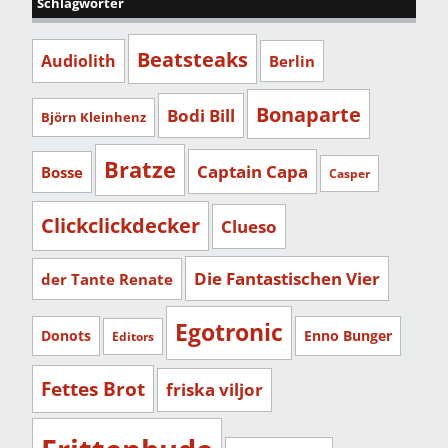
Schlagwörter
Beatsteaks
Audiolith
Berlin
Bonaparte
Bodi Bill
Björn Kleinhenz
Bratze
Captain Capa
Bosse
Casper
Clickclickdecker
Clueso
Die Fantastischen Vier
der Tante Renate
Egotronic
Donots
Enno Bunger
Editors
Fettes Brot
friska viljor