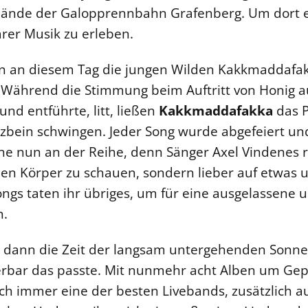
elände der Galopprennbahn Grafenberg. Um dort e
rer Musik zu erleben.
n an diesem Tag die jungen Wilden Kakkmaddafa
. Während die Stimmung beim Auftritt von Honig 
nd entführte, litt, ließen
Kakkmaddafakka
das P
zbein schwingen. Jeder Song wurde abgefeiert un
ne nun an der Reihe, denn Sänger Axel Vindenes r
n Körper zu schauen, sondern lieber auf etwas u
Songs taten ihr übriges, um für eine ausgelassene
n.
 dann die Zeit der langsam untergehenden Sonne 
bar das passte. Mit nunmehr acht Alben um Gepä
och immer eine der besten Livebands, zusätzlich a