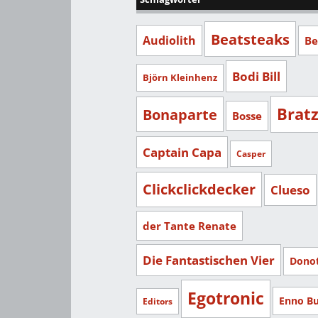
Beatsteaks
Audiolith
Be
Bodi Bill
Björn Kleinhenz
Brat
Bonaparte
Bosse
Captain Capa
Casper
Clickclickdecker
Clueso
der Tante Renate
Die Fantastischen Vier
Dono
Egotronic
Enno B
Editors