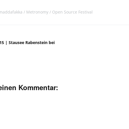
maddafakka
Metronomy
Open Source Festival
15 | Stausee Rabenstein bei
deinen Kommentar: