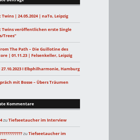
 Twins | 24.05.2024 | naTo, Leipzig
 Twins veröffentlichen erste Single
s/Trees“
From The Path – Die Guillotine des
ore | 01.11.23 | Felsenkeller, Leipzig
I 27.10.2023 I Elbphilharmonie, Hamburg
präch mit Bosse – Übers Träumen
ste Kommentare
24
zu
Tiefseetaucher im Interview
????????????
zu
Tiefseetaucher im
iew