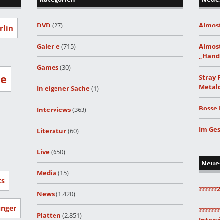
DVD
(27)
Almost
rlin
Galerie
(715)
Almost
„Hand
Games
(30)
ze
Stray 
Metalc
In eigener Sache
(1)
Bosse 
Interviews
(363)
Im Ges
Literatur
(60)
Live
(650)
Neue
Media
(15)
ts
??????
News
(1.420)
unger
???????
Platten
(2.851)
Interv