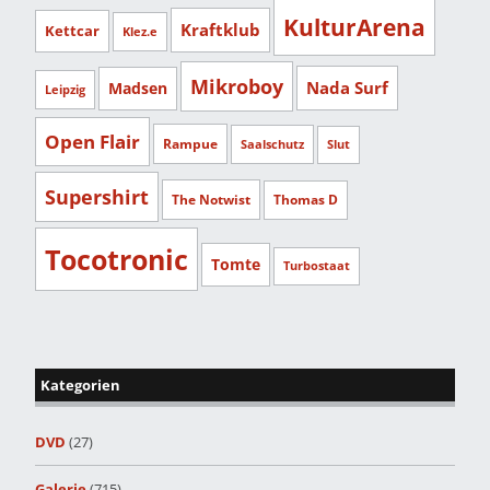
KulturArena
Kraftklub
Kettcar
Klez.e
Mikroboy
Nada Surf
Madsen
Leipzig
Open Flair
Rampue
Saalschutz
Slut
Supershirt
The Notwist
Thomas D
Tocotronic
Tomte
Turbostaat
Kategorien
DVD
(27)
Galerie
(715)