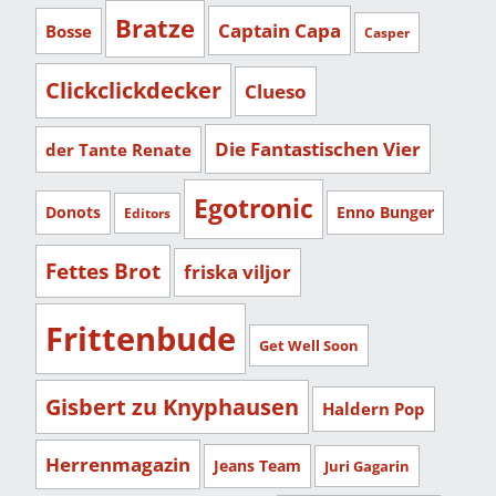
Bratze
Captain Capa
Bosse
Casper
Clickclickdecker
Clueso
Die Fantastischen Vier
der Tante Renate
Egotronic
Donots
Enno Bunger
Editors
Fettes Brot
friska viljor
Frittenbude
Get Well Soon
Gisbert zu Knyphausen
Haldern Pop
Herrenmagazin
Jeans Team
Juri Gagarin