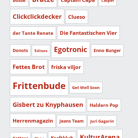
Casper
Clickclickdecker
Clueso
Die Fantastischen Vier
der Tante Renate
Egotronic
Donots
Enno Bunger
Editors
Fettes Brot
friska viljor
Frittenbude
Get Well Soon
Gisbert zu Knyphausen
Haldern Pop
Herrenmagazin
Jeans Team
Juri Gagarin
KulturArena
Kraftklub
Kettcar