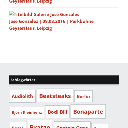
GeyserHaus, Leipzig
José González | 09.08.2016 | Parkbühne
GeyserHaus, Leipzig
Schlagwörter
Beatsteaks
Audiolith
Berlin
Bonaparte
Bodi Bill
Björn Kleinhenz
Bratze
Captain Capa
Bosse