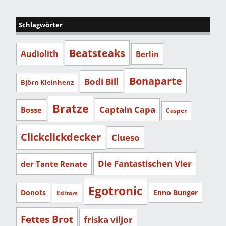
Schlagwörter
Beatsteaks
Audiolith
Berlin
Bonaparte
Bodi Bill
Björn Kleinhenz
Bratze
Captain Capa
Bosse
Casper
Clickclickdecker
Clueso
Die Fantastischen Vier
der Tante Renate
Egotronic
Donots
Enno Bunger
Editors
Fettes Brot
friska viljor