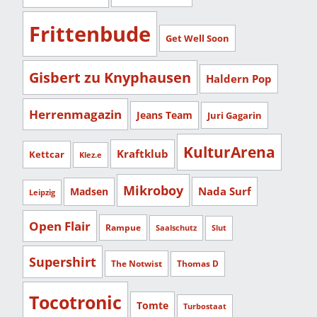
Frittenbude
Get Well Soon
Gisbert zu Knyphausen
Haldern Pop
Herrenmagazin
Jeans Team
Juri Gagarin
KulturArena
Kraftklub
Kettcar
Klez.e
Mikroboy
Nada Surf
Madsen
Leipzig
Open Flair
Rampue
Saalschutz
Slut
Supershirt
The Notwist
Thomas D
Tocotronic
Tomte
Turbostaat