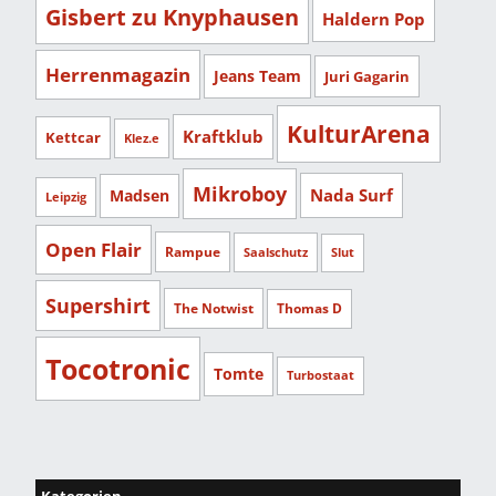
Gisbert zu Knyphausen
Haldern Pop
Herrenmagazin
Jeans Team
Juri Gagarin
KulturArena
Kraftklub
Kettcar
Klez.e
Mikroboy
Nada Surf
Madsen
Leipzig
Open Flair
Rampue
Saalschutz
Slut
Supershirt
The Notwist
Thomas D
Tocotronic
Tomte
Turbostaat