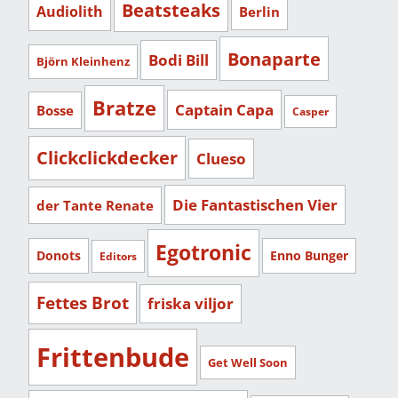
Beatsteaks
Audiolith
Berlin
Bonaparte
Bodi Bill
Björn Kleinhenz
Bratze
Captain Capa
Bosse
Casper
Clickclickdecker
Clueso
Die Fantastischen Vier
der Tante Renate
Egotronic
Donots
Enno Bunger
Editors
Fettes Brot
friska viljor
Frittenbude
Get Well Soon