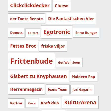
Clickclickdecker
Clueso
Die Fantastischen Vier
der Tante Renate
Egotronic
Donots
Enno Bunger
Editors
Fettes Brot
friska viljor
Frittenbude
Get Well Soon
Gisbert zu Knyphausen
Haldern Pop
Herrenmagazin
Jeans Team
Juri Gagarin
KulturArena
Kraftklub
Kettcar
Klez.e