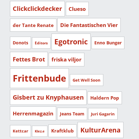
Clickclickdecker
Clueso
Die Fantastischen Vier
der Tante Renate
Egotronic
Donots
Enno Bunger
Editors
Fettes Brot
friska viljor
Frittenbude
Get Well Soon
Gisbert zu Knyphausen
Haldern Pop
Herrenmagazin
Jeans Team
Juri Gagarin
KulturArena
Kraftklub
Kettcar
Klez.e