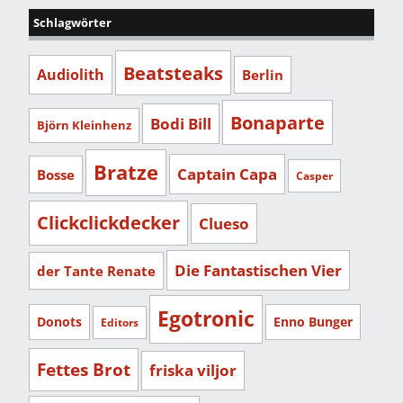
Schlagwörter
Beatsteaks
Audiolith
Berlin
Bonaparte
Bodi Bill
Björn Kleinhenz
Bratze
Captain Capa
Bosse
Casper
Clickclickdecker
Clueso
Die Fantastischen Vier
der Tante Renate
Egotronic
Donots
Enno Bunger
Editors
Fettes Brot
friska viljor