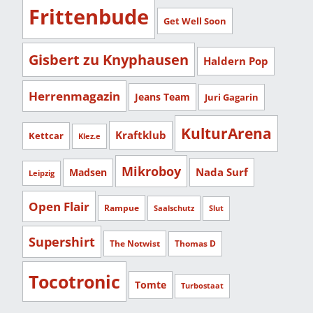
Frittenbude
Get Well Soon
Gisbert zu Knyphausen
Haldern Pop
Herrenmagazin
Jeans Team
Juri Gagarin
KulturArena
Kraftklub
Kettcar
Klez.e
Mikroboy
Nada Surf
Madsen
Leipzig
Open Flair
Rampue
Saalschutz
Slut
Supershirt
The Notwist
Thomas D
Tocotronic
Tomte
Turbostaat