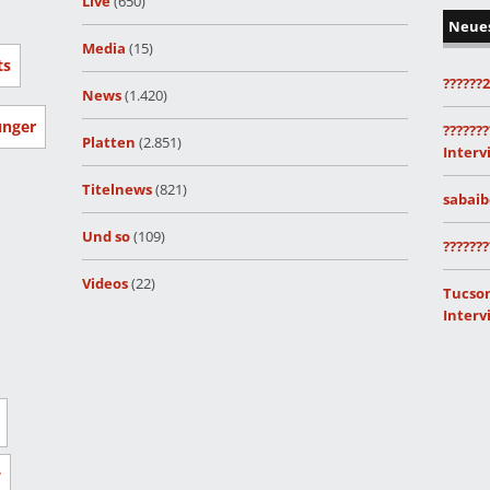
Live
(650)
Neue
Media
(15)
ts
??????
News
(1.420)
unger
???????
Platten
(2.851)
Interv
Titelnews
(821)
sabaib
Und so
(109)
???????
Videos
(22)
Tucson
Interv
r