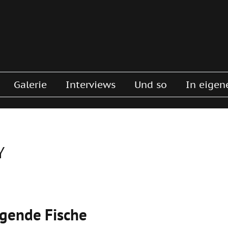
Galerie
Interviews
Und so
In eigen
Y
egende Fische