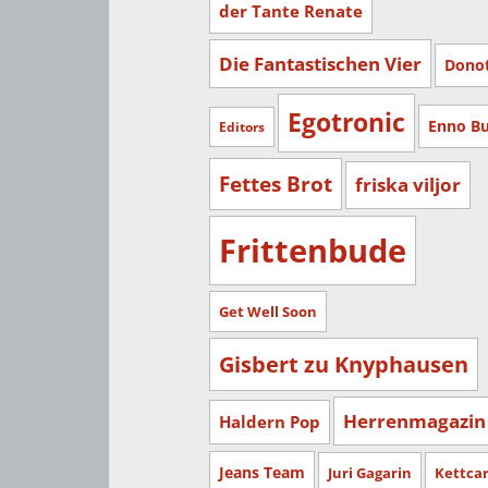
der Tante Renate
Die Fantastischen Vier
Dono
Egotronic
Enno B
Editors
Fettes Brot
friska viljor
Frittenbude
Get Well Soon
Gisbert zu Knyphausen
Herrenmagazin
Haldern Pop
Jeans Team
Juri Gagarin
Kettca