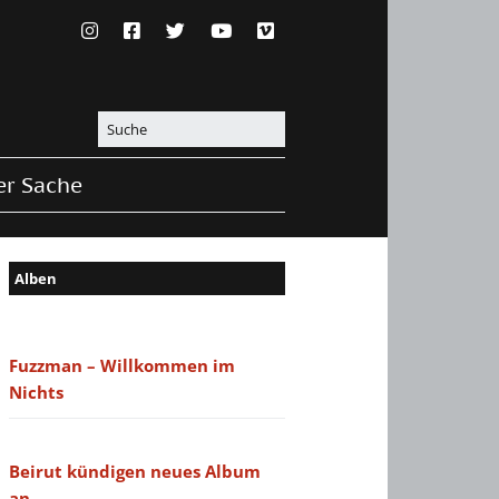
er Sache
Alben
Fuzzman – Willkommen im
Nichts
Beirut kündigen neues Album
an