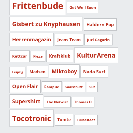
Frittenbude
Get Well Soon
Gisbert zu Knyphausen
Haldern Pop
Herrenmagazin
Jeans Team
Juri Gagarin
KulturArena
Kraftklub
Kettcar
Klez.e
Mikroboy
Nada Surf
Madsen
Leipzig
Open Flair
Rampue
Saalschutz
Slut
Supershirt
The Notwist
Thomas D
Tocotronic
Tomte
Turbostaat