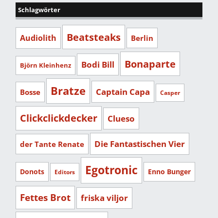
Schlagwörter
Beatsteaks
Audiolith
Berlin
Bonaparte
Bodi Bill
Björn Kleinhenz
Bratze
Captain Capa
Bosse
Casper
Clickclickdecker
Clueso
Die Fantastischen Vier
der Tante Renate
Egotronic
Donots
Enno Bunger
Editors
Fettes Brot
friska viljor