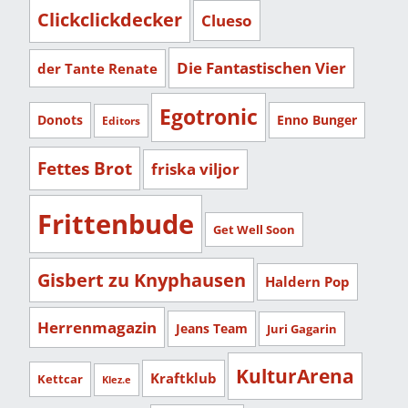
Clickclickdecker
Clueso
Die Fantastischen Vier
der Tante Renate
Egotronic
Donots
Enno Bunger
Editors
Fettes Brot
friska viljor
Frittenbude
Get Well Soon
Gisbert zu Knyphausen
Haldern Pop
Herrenmagazin
Jeans Team
Juri Gagarin
KulturArena
Kraftklub
Kettcar
Klez.e