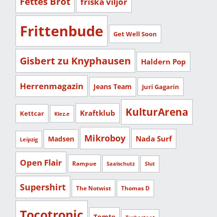
Fettes Brot
friska viljor
Frittenbude
Get Well Soon
Gisbert zu Knyphausen
Haldern Pop
Herrenmagazin
Jeans Team
Juri Gagarin
KulturArena
Kraftklub
Kettcar
Klez.e
Mikroboy
Nada Surf
Madsen
Leipzig
Open Flair
Rampue
Saalschutz
Slut
Supershirt
The Notwist
Thomas D
Tocotronic
Tomte