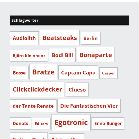
Schlagwörter
Beatsteaks
Audiolith
Berlin
Bonaparte
Bodi Bill
Björn Kleinhenz
Bratze
Captain Capa
Bosse
Casper
Clickclickdecker
Clueso
Die Fantastischen Vier
der Tante Renate
Egotronic
Donots
Enno Bunger
Editors