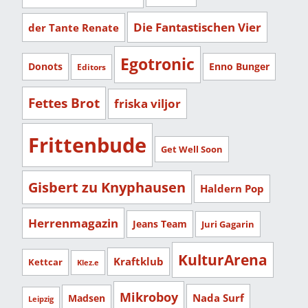
Die Fantastischen Vier
der Tante Renate
Egotronic
Donots
Enno Bunger
Editors
Fettes Brot
friska viljor
Frittenbude
Get Well Soon
Gisbert zu Knyphausen
Haldern Pop
Herrenmagazin
Jeans Team
Juri Gagarin
KulturArena
Kraftklub
Kettcar
Klez.e
Mikroboy
Nada Surf
Madsen
Leipzig