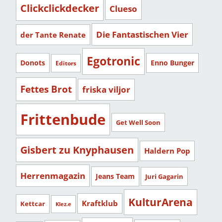
Clickclickdecker
Clueso
Die Fantastischen Vier
der Tante Renate
Egotronic
Donots
Enno Bunger
Editors
Fettes Brot
friska viljor
Frittenbude
Get Well Soon
Gisbert zu Knyphausen
Haldern Pop
Herrenmagazin
Jeans Team
Juri Gagarin
KulturArena
Kraftklub
Kettcar
Klez.e