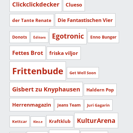
Clickclickdecker
Clueso
Die Fantastischen Vier
der Tante Renate
Egotronic
Donots
Enno Bunger
Editors
Fettes Brot
friska viljor
Frittenbude
Get Well Soon
Gisbert zu Knyphausen
Haldern Pop
Herrenmagazin
Jeans Team
Juri Gagarin
KulturArena
Kraftklub
Kettcar
Klez.e