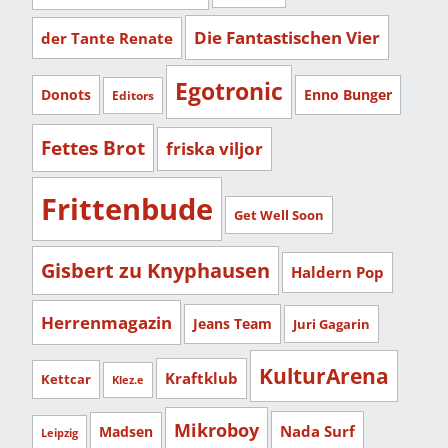
Die Fantastischen Vier
der Tante Renate
Egotronic
Donots
Enno Bunger
Editors
Fettes Brot
friska viljor
Frittenbude
Get Well Soon
Gisbert zu Knyphausen
Haldern Pop
Herrenmagazin
Jeans Team
Juri Gagarin
KulturArena
Kraftklub
Kettcar
Klez.e
Mikroboy
Nada Surf
Madsen
Leipzig