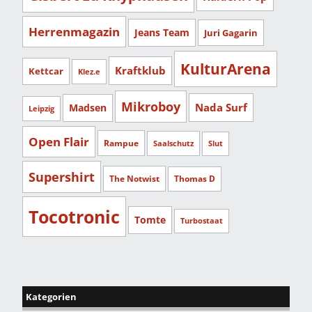
Herrenmagazin
Jeans Team
Juri Gagarin
KulturArena
Kraftklub
Kettcar
Klez.e
Mikroboy
Nada Surf
Madsen
Leipzig
Open Flair
Rampue
Saalschutz
Slut
Supershirt
The Notwist
Thomas D
Tocotronic
Tomte
Turbostaat
Kategorien