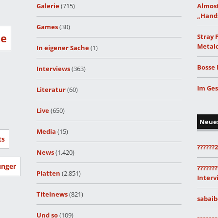
Galerie
(715)
Almost
„Hand
Games
(30)
ze
Stray 
Metalc
In eigener Sache
(1)
Bosse 
Interviews
(363)
Im Ges
Literatur
(60)
Live
(650)
Neue
Media
(15)
ts
??????
News
(1.420)
unger
???????
Platten
(2.851)
Interv
Titelnews
(821)
sabaib
Und so
(109)