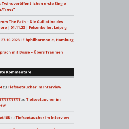
 Twins veröffentlichen erste Single
s/Trees“
From The Path – Die Guillotine des
ore | 01.11.23 | Felsenkeller, Leipzig
I 27.10.2023 I Elbphilharmonie, Hamburg
präch mit Bosse – Übers Träumen
ste Kommentare
24
zu
Tiefseetaucher im Interview
????????????
zu
Tiefseetaucher im
iew
et168
zu
Tiefseetaucher im Interview