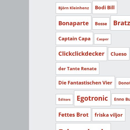
Bodi Bill
Björn Kleinhenz
Brat
Bonaparte
Bosse
Captain Capa
Casper
Clickclickdecker
Clueso
der Tante Renate
Die Fantastischen Vier
Dono
Egotronic
Enno B
Editors
Fettes Brot
friska viljor