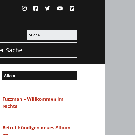
er Sache
Alben
Fuzzman – Willkommen im
Nichts
Beirut kündigen neues Album
an