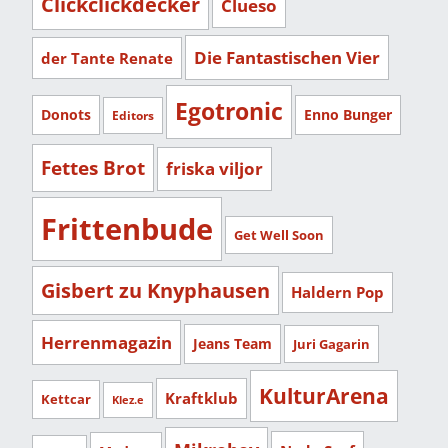
Clickclickdecker
Clueso
Die Fantastischen Vier
der Tante Renate
Egotronic
Donots
Enno Bunger
Editors
Fettes Brot
friska viljor
Frittenbude
Get Well Soon
Gisbert zu Knyphausen
Haldern Pop
Herrenmagazin
Jeans Team
Juri Gagarin
KulturArena
Kraftklub
Kettcar
Klez.e