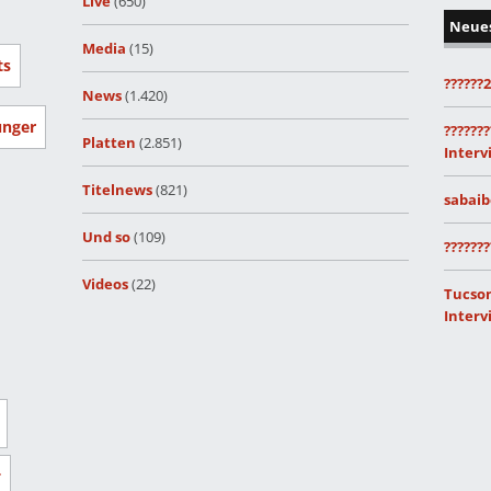
Live
(650)
Neue
Media
(15)
ts
??????
News
(1.420)
unger
???????
Platten
(2.851)
Interv
Titelnews
(821)
sabaib
Und so
(109)
???????
Videos
(22)
Tucson
Interv
r