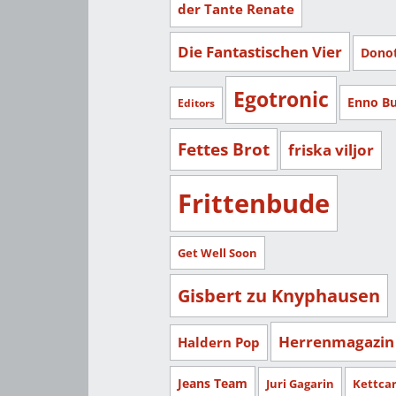
der Tante Renate
Die Fantastischen Vier
Dono
Egotronic
Enno B
Editors
Fettes Brot
friska viljor
Frittenbude
Get Well Soon
Gisbert zu Knyphausen
Herrenmagazin
Haldern Pop
Jeans Team
Juri Gagarin
Kettca