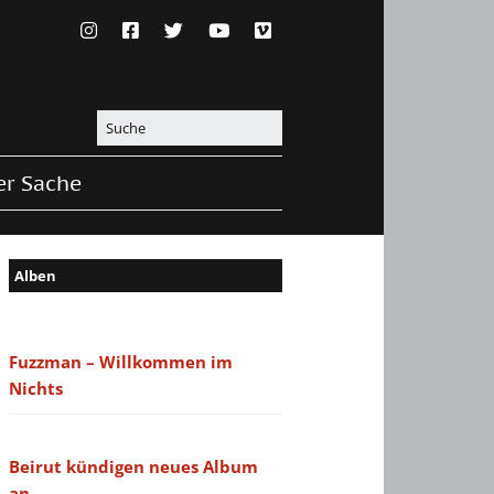
er Sache
Alben
Fuzzman – Willkommen im
Nichts
Beirut kündigen neues Album
an