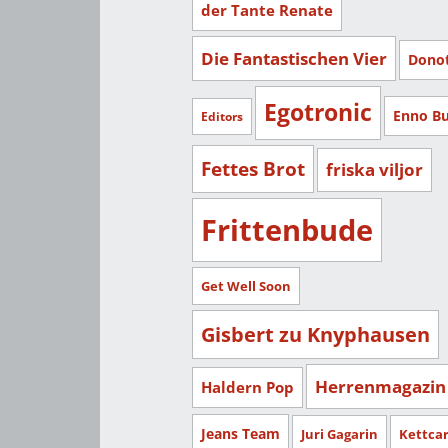
der Tante Renate
Die Fantastischen Vier
Dono
Egotronic
Enno B
Editors
Fettes Brot
friska viljor
Frittenbude
Get Well Soon
Gisbert zu Knyphausen
Herrenmagazin
Haldern Pop
Jeans Team
Juri Gagarin
Kettca