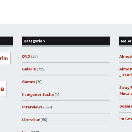
Kategorien
Neues
DVD
(27)
Almost
rlin
Galerie
(715)
Almost
„Hand
Games
(30)
ze
Stray 
Metalc
In eigener Sache
(1)
Bosse 
Interviews
(363)
Im Ges
Literatur
(60)