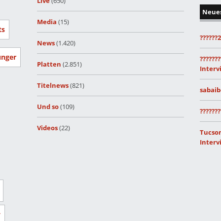
Live
(650)
Neue
Media
(15)
ts
??????
News
(1.420)
unger
???????
Platten
(2.851)
Interv
Titelnews
(821)
sabaib
Und so
(109)
???????
Videos
(22)
Tucson
Interv
r