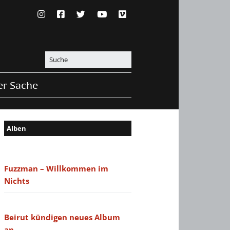
er Sache
Alben
Fuzzman – Willkommen im
Nichts
Beirut kündigen neues Album
an