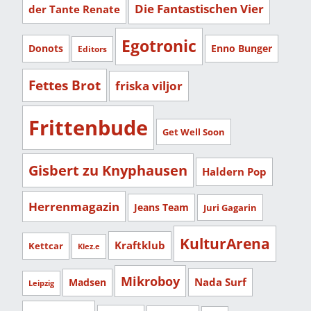
Die Fantastischen Vier
der Tante Renate
Egotronic
Donots
Enno Bunger
Editors
Fettes Brot
friska viljor
Frittenbude
Get Well Soon
Gisbert zu Knyphausen
Haldern Pop
Herrenmagazin
Jeans Team
Juri Gagarin
KulturArena
Kraftklub
Kettcar
Klez.e
Mikroboy
Nada Surf
Madsen
Leipzig