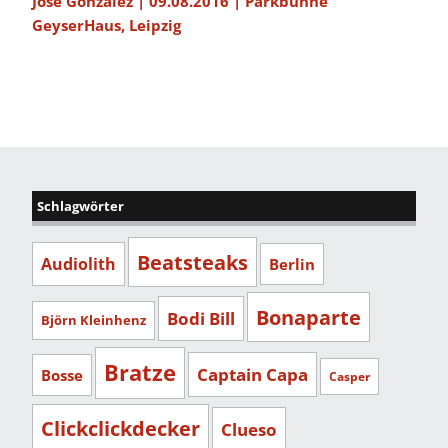
José González | 09.08.2016 | Parkbühne
GeyserHaus, Leipzig
Schlagwörter
Beatsteaks
Audiolith
Berlin
Bonaparte
Bodi Bill
Björn Kleinhenz
Bratze
Captain Capa
Bosse
Casper
Clickclickdecker
Clueso