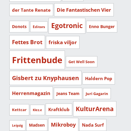
Die Fantastischen Vier
der Tante Renate
Egotronic
Donots
Enno Bunger
Editors
Fettes Brot
friska viljor
Frittenbude
Get Well Soon
Gisbert zu Knyphausen
Haldern Pop
Herrenmagazin
Jeans Team
Juri Gagarin
KulturArena
Kraftklub
Kettcar
Klez.e
Mikroboy
Nada Surf
Madsen
Leipzig