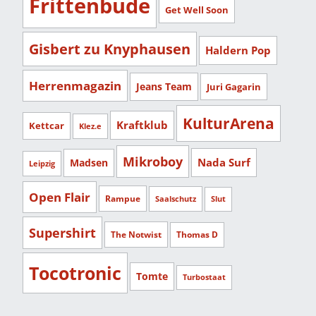
Frittenbude
Get Well Soon
Gisbert zu Knyphausen
Haldern Pop
Herrenmagazin
Jeans Team
Juri Gagarin
KulturArena
Kraftklub
Kettcar
Klez.e
Mikroboy
Nada Surf
Madsen
Leipzig
Open Flair
Rampue
Saalschutz
Slut
Supershirt
The Notwist
Thomas D
Tocotronic
Tomte
Turbostaat