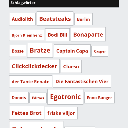
Schlagwörter
Beatsteaks
Audiolith
Berlin
Bonaparte
Bodi Bill
Björn Kleinhenz
Bratze
Captain Capa
Bosse
Casper
Clickclickdecker
Clueso
Die Fantastischen Vier
der Tante Renate
Egotronic
Donots
Enno Bunger
Editors
Fettes Brot
friska viljor