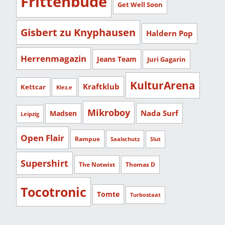
Frittenbude
Get Well Soon
Gisbert zu Knyphausen
Haldern Pop
Herrenmagazin
Jeans Team
Juri Gagarin
KulturArena
Kraftklub
Kettcar
Klez.e
Mikroboy
Nada Surf
Madsen
Leipzig
Open Flair
Rampue
Saalschutz
Slut
Supershirt
The Notwist
Thomas D
Tocotronic
Tomte
Turbostaat