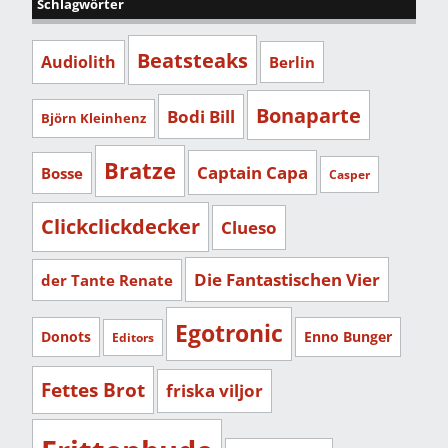
Schlagwörter
Beatsteaks
Audiolith
Berlin
Bonaparte
Bodi Bill
Björn Kleinhenz
Bratze
Captain Capa
Bosse
Casper
Clickclickdecker
Clueso
Die Fantastischen Vier
der Tante Renate
Egotronic
Donots
Enno Bunger
Editors
Fettes Brot
friska viljor