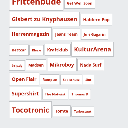
Frittenbude
Get Well Soon
Gisbert zu Knyphausen
Haldern Pop
Herrenmagazin
Jeans Team
Juri Gagarin
KulturArena
Kraftklub
Kettcar
Klez.e
Mikroboy
Nada Surf
Madsen
Leipzig
Open Flair
Rampue
Saalschutz
Slut
Supershirt
The Notwist
Thomas D
Tocotronic
Tomte
Turbostaat