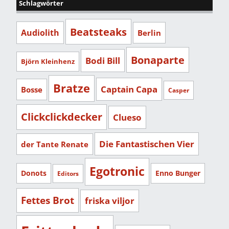
Schlagwörter
Beatsteaks
Audiolith
Berlin
Bonaparte
Bodi Bill
Björn Kleinhenz
Bratze
Captain Capa
Bosse
Casper
Clickclickdecker
Clueso
Die Fantastischen Vier
der Tante Renate
Egotronic
Donots
Enno Bunger
Editors
Fettes Brot
friska viljor