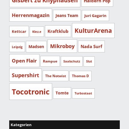
Gisbert zu Knyphausen
Haldern Pop
Herrenmagazin
Jeans Team
Juri Gagarin
KulturArena
Kraftklub
Kettcar
Klez.e
Mikroboy
Nada Surf
Madsen
Leipzig
Open Flair
Rampue
Saalschutz
Slut
Supershirt
The Notwist
Thomas D
Tocotronic
Tomte
Turbostaat
Kategorien