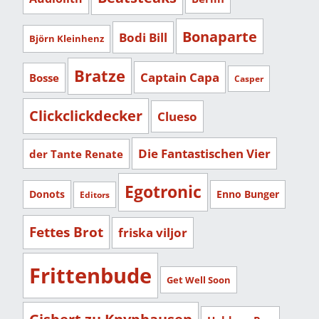
Bonaparte
Bodi Bill
Björn Kleinhenz
Bratze
Captain Capa
Bosse
Casper
Clickclickdecker
Clueso
Die Fantastischen Vier
der Tante Renate
Egotronic
Donots
Enno Bunger
Editors
Fettes Brot
friska viljor
Frittenbude
Get Well Soon